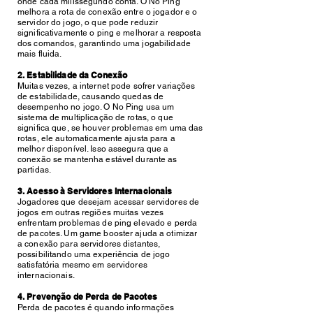
onde cada milissegundo conta. O No Ping
melhora a rota de conexão entre o jogador e o
servidor do jogo, o que pode reduzir
significativamente o ping e melhorar a resposta
dos comandos, garantindo uma jogabilidade
mais fluida.
2. Estabilidade da Conexão
Muitas vezes, a internet pode sofrer variações
de estabilidade, causando quedas de
desempenho no jogo. O No Ping usa um
sistema de multiplicação de rotas, o que
significa que, se houver problemas em uma das
rotas, ele automaticamente ajusta para a
melhor disponível. Isso assegura que a
conexão se mantenha estável durante as
partidas.
3. Acesso à Servidores Internacionais
Jogadores que desejam acessar servidores de
jogos em outras regiões muitas vezes
enfrentam problemas de ping elevado e perda
de pacotes. Um game booster ajuda a otimizar
a conexão para servidores distantes,
possibilitando uma experiência de jogo
satisfatória mesmo em servidores
internacionais.
4. Prevenção de Perda de Pacotes
Perda de pacotes é quando informações