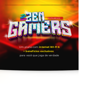
Um plano com
internet WI-FI 6
+ benefícios exclusivos
para você que joga de verdade